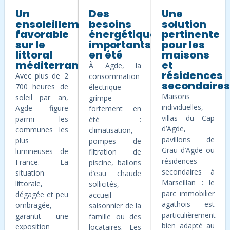
Un
Des
Une
ensoleillement
besoins
solution
favorable
énergétiques
pertinente
sur le
importants
pour les
littoral
en été
maisons
méditerranéen
et
À Agde, la
résidences
Avec plus de 2
consommation
secondaire
700 heures de
électrique
Maisons
soleil par an,
grimpe
individuelles,
Agde figure
fortement en
villas du Cap
parmi les
été :
d’Agde,
communes les
climatisation,
pavillons de
plus
pompes de
Grau d’Agde ou
lumineuses de
filtration de
résidences
France. La
piscine, ballons
secondaires à
situation
d’eau chaude
Marseillan : le
littorale,
sollicités,
parc immobilier
dégagée et peu
accueil
agathois est
ombragée,
saisonnier de la
particulièrement
garantit une
famille ou des
bien adapté au
exposition
locataires. Les