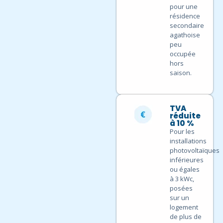
pour une
résidence
secondaire
agathoise
peu
occupée
hors
saison.
TVA
réduite
à 10 %
Pour les
installations
photovoltaïques
inférieures
ou égales
à 3 kWc,
posées
sur un
logement
de plus de