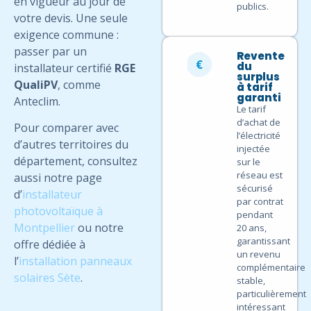
en vigueur au jour de
publics.
votre devis. Une seule
exigence commune :
passer par un
Revente
du
installateur certifié
RGE
surplus
QualiPV
, comme
à tarif
garanti
Anteclim.
Le tarif
d’achat de
Pour comparer avec
l’électricité
d’autres territoires du
injectée
département, consultez
sur le
réseau est
aussi notre page
sécurisé
d’
installateur
par contrat
photovoltaïque à
pendant
Montpellier
ou notre
20 ans,
garantissant
offre dédiée à
un revenu
l’
installation panneaux
complémentaire
solaires Sète
.
stable,
particulièrement
intéressant