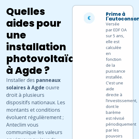
Quelles
Prime à
l'autocons
aides pour
Versée
par EDF OA
une
sur 5 ans,
elle est
installation
calculée
en
photovoltaïque
fonction
de la
à Agde ?
puissance
installée.
Installer des
panneaux
C’est une
solaires à Agde
ouvre
aide
droit à plusieurs
directe à
l’investissement,
dispositifs nationaux. Les
dont le
montants et conditions
barème
évoluent régulièrement ;
est révisé
Anteclim vous
périodiquement
par les
communique les valeurs
pouvoirs