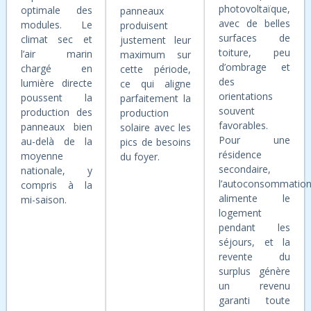
photovoltaïque,
optimale des
panneaux
avec de belles
modules. Le
produisent
surfaces de
climat sec et
justement leur
toiture, peu
l’air marin
maximum sur
d’ombrage et
chargé en
cette période,
des
lumière directe
ce qui aligne
orientations
poussent la
parfaitement la
souvent
production des
production
favorables.
panneaux bien
solaire avec les
Pour une
au-delà de la
pics de besoins
résidence
moyenne
du foyer.
secondaire,
nationale, y
l’autoconsommatio
compris à la
alimente le
mi-saison.
logement
pendant les
séjours, et la
revente du
surplus génère
un revenu
garanti toute