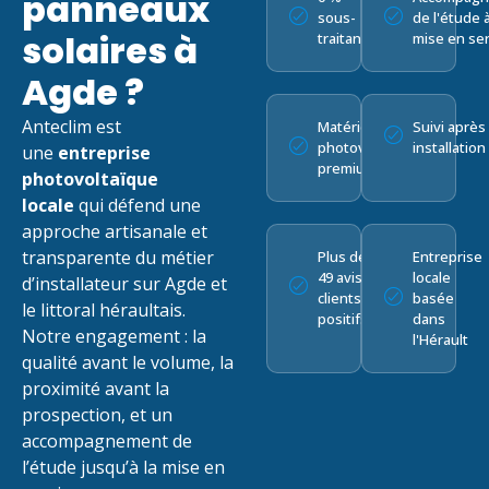
panneaux
sous-
de l'étude à
solaires à
traitance
mise en ser
Agde ?
Anteclim est
Matériel
Suivi après
photovoltaïque
installation
une
entreprise
premium
photovoltaïque
locale
qui défend une
approche artisanale et
transparente du métier
Plus de
Entreprise
49 avis
locale
d’installateur sur Agde et
clients
basée
le littoral héraultais.
positifs
dans
Notre engagement : la
l'Hérault
qualité avant le volume, la
proximité avant la
prospection, et un
accompagnement de
l’étude jusqu’à la mise en